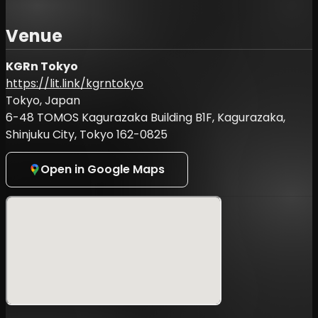
アーティストラインナップ:
Venue
Usual Moments, Niigata Japan
(
https://www.instagram.com/usual_moments/
)
KGRn Tokyo
https://lit.link/kgrntokyo
Tokyo Bedroom Orchestra, Fukuoka Japan
(
https://www.instagram.com/tybo_ambientsky/
)
Tokyo, Japan
6-48 TOMOS Kagurazaka Building B1F, Kagurazaka,
Acidclank [Solo Set], Tokyo, Japan
Shinjuku City, Tokyo 162-0825
(
https://www.instagram.com/y0ta1993/
)
Masaaki Haga, Niigata Japan
Open in Google Maps
(
https://www.instagram.com/masaaki.haga/
)
KOPY, Tokyo Japan
(
https://www.instagram.com/yukokure/
)
Visual : yukako (Hello1103)
(
https://www.instagram.com/yk_hello1103/
)